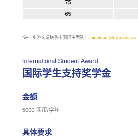
75
65
(
*进一步咨询请联系中国招生团队：
chinateam@uwa.edu.au
o
p
International Student Award
e
国际学生支持奖学金
n
s
i
金额
n
a
5000 澳币/学年
n
e
具体要求