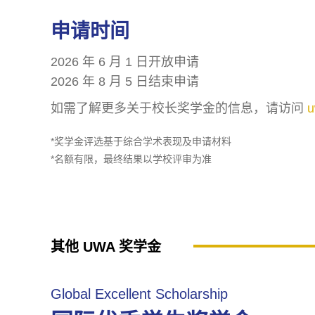
p
申请时间
e
n
2026 年 6 月 1 日开放申请
s
2026 年 8 月 5 日结束申请
i
如需了解更多关于校长奖学金的信息，请访问
u
n
a
*奖学金评选基于综合学术表现及申请材料
n
*名额有限，最终结果以学校评审为准
e
w
t
a
其他 UWA 奖学金
b
)
Global Excellent Scholarship