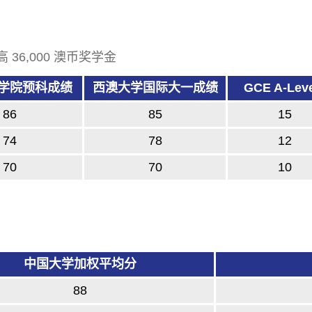
w
t
a
⾼ 36,000 澳币奖学⾦
b
)
学院预科成绩
西澳大学国际大一成绩
GCE A-Lev
86
85
15
74
78
12
70
70
10
中国大学加权平均分
88