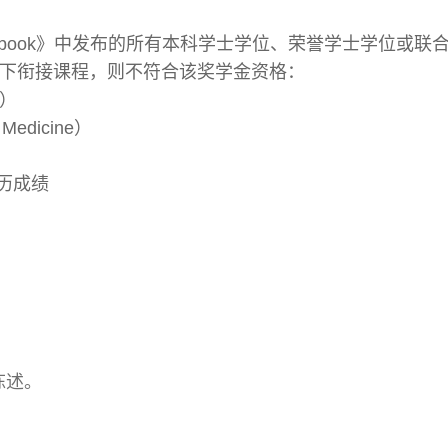
ndbook》中发布的所有本科学士学位、荣誉学士学位或联
以下衔接课程，则不符合该奖学金资格：
e）
 Medicine）
学历成绩
陈述。