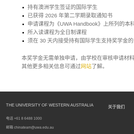
t
持有澳洲学生签证的国际学生
a
已获得 2026 年第二学期录取通知书
b
申请课程为《UWA Handbook》上所列的
)
所入读课程为全日制课程
须在 30 天内接受持有国际学生支持奖学金
本奖学金无需单独申请，由学校在审核申请材
(
其他更多相关信息可通过
网站
了解。
o
p
e
n
THE UNIVERSITY OF WESTERN AUSTRALIA
关于我们
s
i
电话 +61 8 6488 1000
n
邮箱
chinateam@uwa.edu.au
a